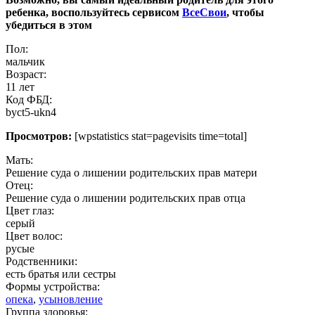
ребенка, воспользуйтесь сервисом
ВсеСвои
, чтобы
убедиться в этом
Пол:
мальчик
Возраст:
11 лет
Код ФБД:
byct5-ukn4
Просмотров:
[wpstatistics stat=pagevisits time=total]
Мать:
Решение суда о лишении родительских прав матери
Отец:
Решение суда о лишении родительских прав отца
Цвет глаз:
серый
Цвет волос:
русые
Родственники:
есть братья или сестры
Формы устройства:
опека
,
усыновление
Группа здоровья: