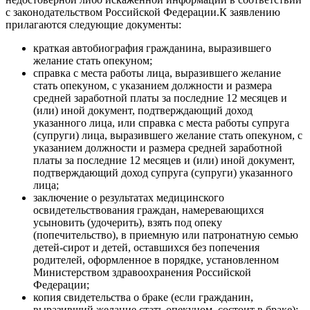
с законодательством Российской Федерации.К заявлению
прилагаются следующие документы:
краткая автобиография гражданина, выразившего
желание стать опекуном;
справка с места работы лица, выразившего желание
стать опекуном, с указанием должности и размера
средней заработной платы за последние 12 месяцев и
(или) иной документ, подтверждающий доход
указанного лица, или справка с места работы супруга
(супруги) лица, выразившего желание стать опекуном, с
указанием должности и размера средней заработной
платы за последние 12 месяцев и (или) иной документ,
подтверждающий доход супруга (супруги) указанного
лица;
заключение о результатах медицинского
освидетельствования граждан, намеревающихся
усыновить (удочерить), взять под опеку
(попечительство), в приемную или патронатную семью
детей-сирот и детей, оставшихся без попечения
родителей, оформленное в порядке, установленном
Министерством здравоохранения Российской
Федерации;
копия свидетельства о браке (если гражданин,
выразивший желание стать опекуном, состоит в браке);